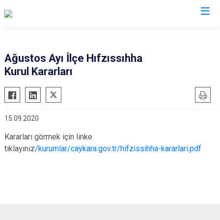
Trabzon
Ağustos Ayı İlçe Hıfzıssıhha
Kurul Kararları
Akçaabat
Köprübaşı
Araklı
Maçka
Arsin
Of
15.09.2020
Beşikdüzü
Şalpazarı
Kararları görmek için linke
Çarşıbaşı
Sürmene
tıklayınız
/kurumlar/caykara.gov.tr/hifzissihha-kararlari.pdf
Çaykara
Tonya
Dernekpazarı
Vakfıkebir
Düzköy
Yomra
Hayrat
Ortahisar