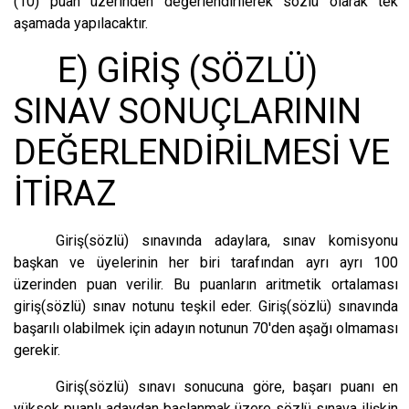
(10) puan üzerinden değerlendirilerek sözlü olarak tek
aşamada yapılacaktır.
E) GİRİŞ (SÖZLÜ)
SINAV SONUÇLARININ
DEĞERLENDİRİLMESİ VE
İTİRAZ
Giriş(sözlü) sınavında adaylara, sınav komisyonu
başkan ve üyelerinin her biri tarafından ayrı ayrı 100
üzerinden puan verilir. Bu puanların aritmetik ortalaması
giriş(sözlü) sınav notunu teşkil eder. Giriş(sözlü) sınavında
başarılı olabilmek için adayın notunun 70'den aşağı olmaması
gerekir.
Giriş(sözlü) sınavı sonucuna göre, başarı puanı en
yüksek puanlı adaydan başlanmak üzere sözlü sınava ilişkin