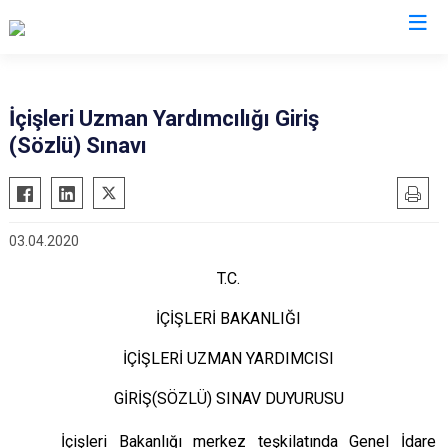
Trabzon
İçişleri Uzman Yardımcılığı Giriş
(Sözlü) Sınavı
Akçaabat
Köprübaşı
Araklı
Maçka
Arsin
Of
03.04.2020
Beşikdüzü
Şalpazarı
T.C.
Çarşıbaşı
Sürmene
Çaykara
Tonya
İÇİŞLERİ BAKANLIĞI
Dernekpazarı
Vakfıkebir
İÇİŞLERİ UZMAN YARDIMCISI
Düzköy
Yomra
GİRİŞ(SÖZLÜ) SINAV DUYURUSU
Hayrat
Ortahisar
İçişleri Bakanlığı merkez teşkilatında Genel İdare