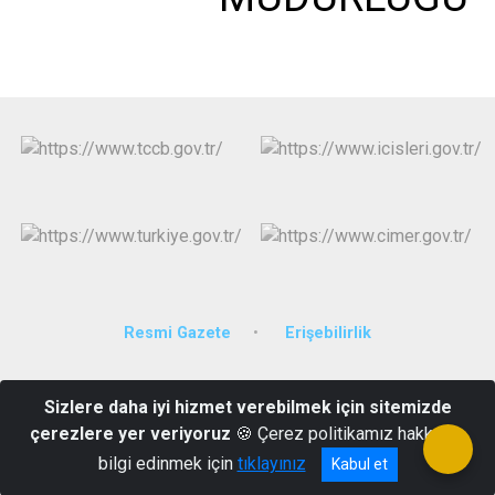
Resmi Gazete
Erişebilirlik
Işıklı Mahallesi Şehit Kaymakam Muhammet Fatih Safitürk Caddesi
Sizlere daha iyi hizmet verebilmek için sitemizde
No:42
çerezlere yer veriyoruz
🍪 Çerez politikamız hakkında
0(462)6161016
bilgi edinmek için
tıklayınız
Kabul et