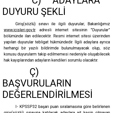
C) ADAYLARA
DUYURU ŞEKLİ
Giriş(sözlü) sınavı ile ilgili duyurular; Bakanlığımız
www.icisleri.gov.tr
adresli internet sitesinin "Duyurular”
bölümünde ilan edilecektir. Resmi internet sitesi üzerinden
yapılan duyurular tebligat hükmündedir. İlgili adaylara ayrıca
herhangi bir yazılı bildirimde bulunulmayacak olup, söz
konusu duyurularm takip edilmemesi nedeniyle oluşabilecek
hak kayıplarından adayların kendileri sorumlu olacaktır.
Ç)
BAŞVURULARIN
DEĞERLENDİRİLMESİ
I- KPSSP32 başarı puan sıralamasına göre belirlenen
giriş(sözlü) sınavına katılacak adaylara ait kesin olmayan