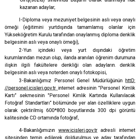
kazanan adaylar;
I-Diploma veya mezuniyet belgesinin aslı veya onaylı
örneği (eğitimini yurtdışında tamamlamış olanlar için
Yükseköğretim Kurulu tarafından onaylanmış diploma denklik
belgesinin aslı veya onaylı örneği),
2-Yun içindeki veya yurt dışındaki öğretim
kurumlarından mezun olup, ilanda aranılan öğrenim durumuna
ilişkin ilgili fakültelere denkliği olan adayların. denklik
belgesinin aslı veya noterden onaylı fotokopisi,
3-Bakanlığımız Personel Genel Müdürlüğünün
httD:
//personel.icisleri.gov.tr
internet adresinin "Personel Kimlik
Kartı” sekmesinin "Personel Kimlik Kartında Kullanılacak
Fotoğraf Standartları” bölümünde yer alan özelliklere uygun
olarak çektirilmiş 600*800 boyutlarında 300 dpi görüntü
kalitesinde CD ortamında fotoğraf,
4-Bakanlığımızın
www.icisleri.gov.tr
adresli intemet
sitesinden temin edilerek doldurulmuş ve aday tarafından