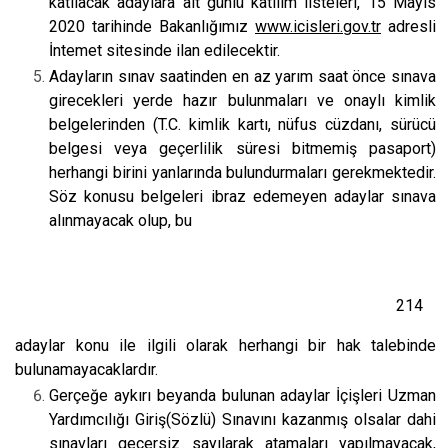
katılacak adaylara ait günlü katılım listeleri, 15 Mayıs
2020 tarihinde Bakanlığımız
www.icisleri.gov.tr
adresli
İntemet sitesinde ilan edilecektir.
Adayların sınav saatinden en az yarım saat önce sınava
girecekleri yerde hazır bulunmaları ve onaylı kimlik
belgelerinden (T.C. kimlik kartı, nüfus cüzdanı, sürücü
belgesi veya geçerlilik süresi bitmemiş pasaport)
herhangi birini yanlarında bulundurmaları gerekmektedir.
Söz konusu belgeleri ibraz edemeyen adaylar sınava
alınmayacak olup, bu
214
adaylar konu ile ilgili olarak herhangi bir hak talebinde
bulunamayacaklardır.
Gerçeğe aykırı beyanda bulunan adaylar İçişleri Uzman
Yardımcılığı Giriş(Sözlü) Sınavını kazanmış olsalar dahi
sınavları geçersiz sayılarak atamaları yapılmayacak,