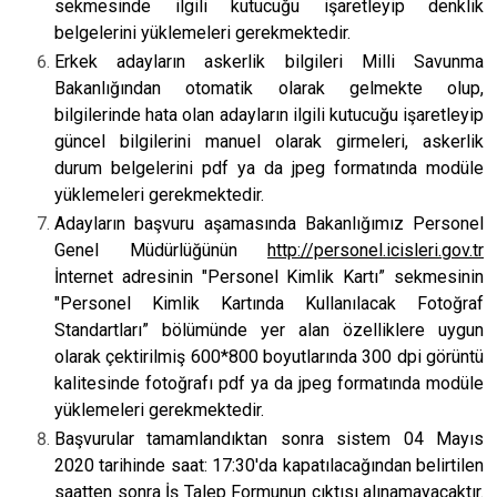
sekmesinde ilgili kutucuğu işaretleyip denklik
belgelerini yüklemeleri gerekmektedir.
Erkek adayların askerlik bilgileri Milli Savunma
Bakanlığından otomatik olarak gelmekte olup,
bilgilerinde hata olan adayların ilgili kutucuğu işaretleyip
güncel bilgilerini manuel olarak girmeleri, askerlik
durum belgelerini pdf ya da jpeg formatında modüle
yüklemeleri gerekmektedir.
Adayların başvuru aşamasında Bakanlığımız Personel
Genel Müdürlüğünün
http://personel.icisleri.gov.tr
İnternet adresinin "Personel Kimlik Kartı” sekmesinin
"Personel Kimlik Kartında Kullanılacak Fotoğraf
Standartları” bölümünde yer alan özelliklere uygun
olarak çektirilmiş 600*800 boyutlarında 300 dpi görüntü
kalitesinde fotoğrafı pdf ya da jpeg formatında modüle
yüklemeleri gerekmektedir.
Başvurular tamamlandıktan sonra sistem 04 Mayıs
2020 tarihinde saat: 17:30'da kapatılacağından belirtilen
saatten sonra İş Talep Formunun çıktısı alınamayacaktır.