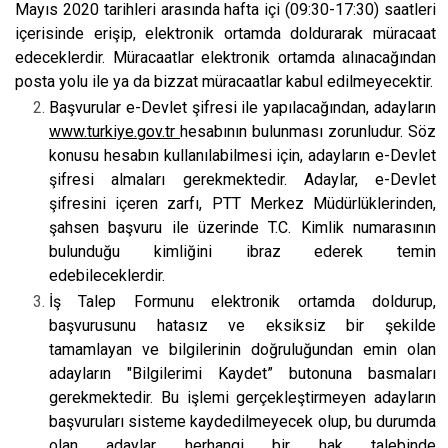
Mayıs 2020 tarihleri arasında hafta içi (09:30-17:30) saatleri
içerisinde erişip, elektronik ortamda doldurarak müracaat
edeceklerdir. Müracaatlar elektronik ortamda alınacağından
posta yolu ile ya da bizzat müracaatlar kabul edilmeyecektir.
Başvurular e-Devlet şifresi ile yapılacağından, adayların
www.turkiye.gov.tr
hesabının bulunması zorunludur. Söz
konusu hesabın kullanılabilmesi için, adayların e-Devlet
şifresi almaları gerekmektedir. Adaylar, e-Devlet
şifresini içeren zarfı, PTT Merkez Müdürlüklerinden,
şahsen başvuru ile üzerinde T.C. Kimlik numarasının
bulunduğu kimliğini ibraz ederek temin
edebileceklerdir.
İş Talep Formunu elektronik ortamda doldurup,
başvurusunu hatasız ve eksiksiz bir şekilde
tamamlayan ve bilgilerinin doğruluğundan emin olan
adayların "Bilgilerimi Kaydet” butonuna basmaları
gerekmektedir. Bu işlemi gerçekleştirmeyen adayların
başvuruları sisteme kaydedilmeyecek olup, bu durumda
olan adaylar herhangi bir hak talebinde