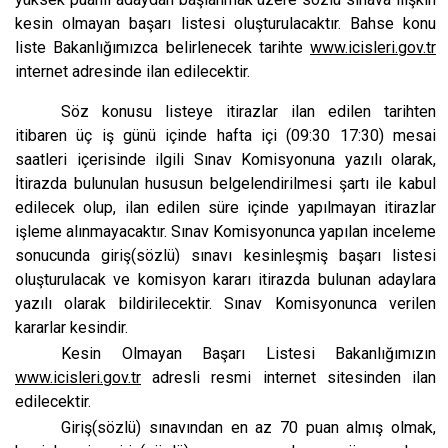
kesin olmayan başarı listesi oluşturulacaktır. Bahse konu
liste Bakanlığımızca belirlenecek tarihte
www.icisleri.gov.tr
internet adresinde ilan edilecektir.
Söz konusu listeye itirazlar ilan edilen tarihten
itibaren üç iş günü içinde hafta içi (09:30 17:30) mesai
saatleri içerisinde ilgili Sınav Komisyonuna yazılı olarak,
İtirazda bulunulan hususun belgelendirilmesi şartı ile kabul
edilecek olup, ilan edilen süre içinde yapılmayan itirazlar
işleme alınmayacaktır. Sınav Komisyonunca yapılan inceleme
sonucunda giriş(sözlü) sınavı kesinleşmiş başarı listesi
oluşturulacak ve komisyon kararı itirazda bulunan adaylara
yazılı olarak bildirilecektir. Sınav Komisyonunca verilen
kararlar kesindir.
Kesin Olmayan Başarı Listesi Bakanlığımızın
www.icisleri.gov.tr
adresli resmi internet sitesinden ilan
edilecektir.
Giriş(sözlü) sınavından en az 70 puan almış olmak,