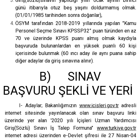
Giriş(sözlü)sınavın yapıldığı yılın ocak ayının birinci
günü itibarıyla otuz beş yaşını doldurmamış olmak.
(01/01/1985 tarihinden sonra doğanlar),
ÖSYM tarafından 2018-2019 yıllarında yapılan "Kamu
Personel Seçme Sınavı KPSSP32” puan türünden en az
70 ve üzerinde KPSS puanı almış olmak kaydıyla
başvuruda bulunanlardan en yüksek puanlı 60 kişi
içerisinde bulunmak (60 ıncı aday ile aynı puana sahip
diğer adaylar da giriş sınavına alınır).
B) SINAV
BAŞVURU ŞEKLİ VE YERİ
I- Adaylar; Bakanlığımızın
www.icisleri.gov.tr
adresli
internet sitesinde yayınlanacak olan sınav başvuru linki
üzerinde yer alan '2020 yılı İçişleri Uzman Yardımcısı
Giriş(Sözlü) Sınavı İş Talep Formuna"
www.turkive.gov.tr
internet adresi üzerinden e-DevIet şifresi ile 27 Nisan-04